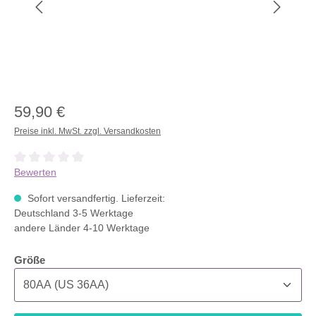
59,90 €
Preise inkl. MwSt. zzgl. Versandkosten
Durchschnittliche Bewertung von 0 von 5 Sternen
Bewerten
Sofort versandfertig. Lieferzeit:
Deutschland 3-5 Werktage
andere Länder 4-10 Werktage
auswählen
Größe