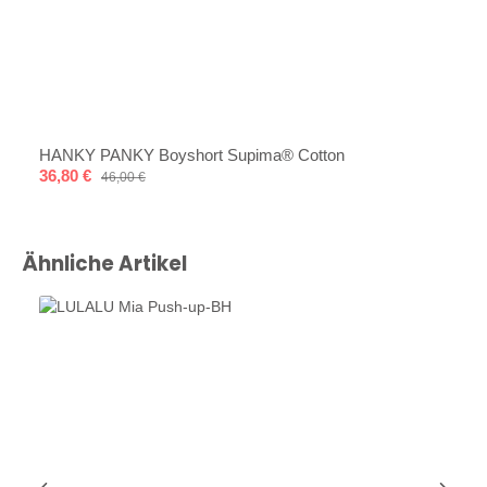
HANKY PANKY Boyshort Supima® Cotton
Verkaufspreis:
36,80 €
Regulärer Preis:
46,00 €
Produktgalerie überspringen
Ähnliche Artikel