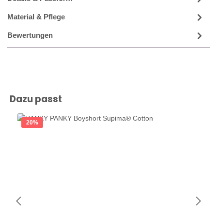
Material & Pflege
Bewertungen
Produktgalerie überspringen
Dazu passt
20
%