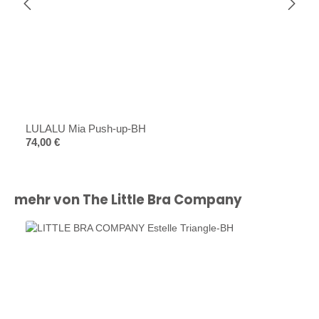
LULALU Mia Push-up-BH
Regulärer Preis:
74,00 €
Produktgalerie überspringen
mehr von The Little Bra Company