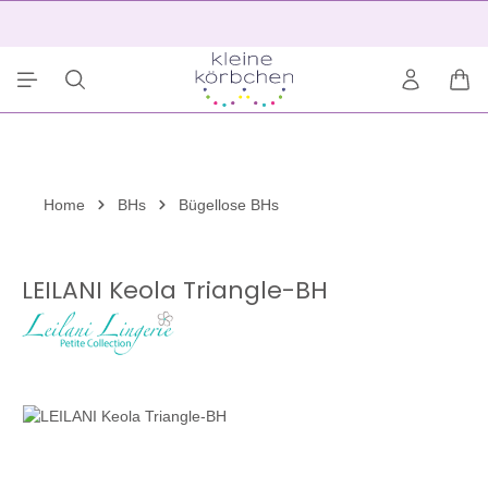
alt springen
2
War
Home
BHs
Bügellose BHs
LEILANI Keola Triangle-BH
Bildergalerie überspringen