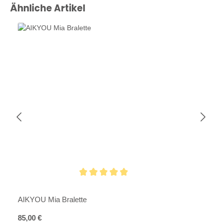
Produktgalerie überspringen
Ähnliche Artikel
Durchschnittliche Bewertung von 5 von 5 Sternen
AIKYOU Mia Bralette
Regulärer Preis:
85,00 €