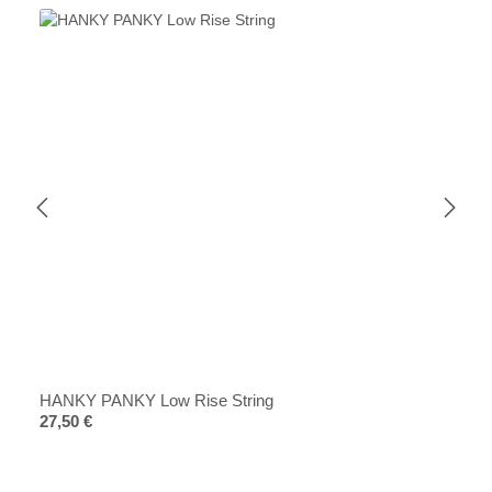
HANKY PANKY Low Rise String
Regulärer Preis:
27,50 €