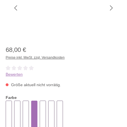
68,00 €
Preise inkl. MwSt. zzgl. Versandkosten
Durchschnittliche Bewertung von 0 von 5 Sternen
Bewerten
Größe aktuell nicht vorrätig.
Farbe