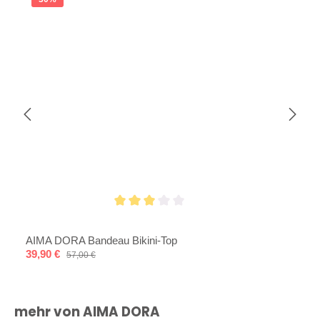
Durchschnittliche Bewertung von 3 von 5 Sternen
AIMA DORA Bandeau Bikini-Top
Verkaufspreis:
39,90 €
Regulärer Preis:
57,00 €
Produktgalerie überspringen
mehr von AIMA DORA