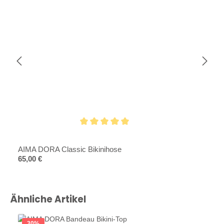
Durchschnittliche Bewertung von 5 von 5 Sternen
AIMA DORA Classic Bikinihose
Regulärer Preis:
65,00 €
Produktgalerie überspringen
Ähnliche Artikel
30
%