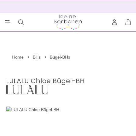
alt springen
2
War
Home
BHs
Bügel-BHs
LULALU Chloe Bügel-BH
Bildergalerie überspringen