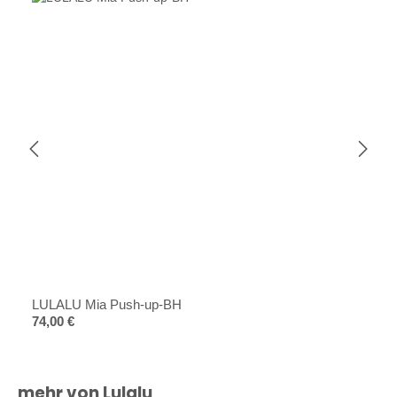
LULALU Mia Push-up-BH
Regulärer Preis:
74,00 €
Produktgalerie überspringen
mehr von Lulalu