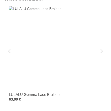
LULALU Gemma Lace Bralette
Regulärer Preis:
63,00 €