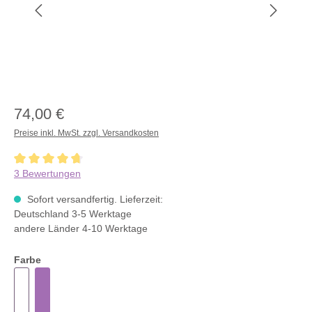
74,00 €
Preise inkl. MwSt. zzgl. Versandkosten
Durchschnittliche Bewertung von 4.6 von 5 Sternen
3 Bewertungen
Sofort versandfertig. Lieferzeit:
Deutschland 3-5 Werktage
andere Länder 4-10 Werktage
Farbe