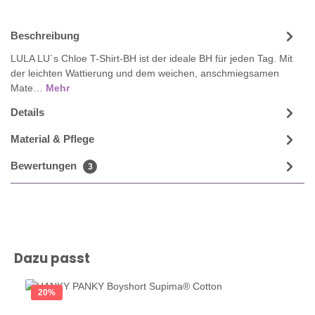
Beschreibung
LULA LU´s Chloe T-Shirt-BH ist der ideale BH für jeden Tag. Mit
der leichten Wattierung und dem weichen, anschmiegsamen
Mate…
Mehr
Details
Material & Pflege
Bewertungen
3
Produktgalerie überspringen
Dazu passt
20
%