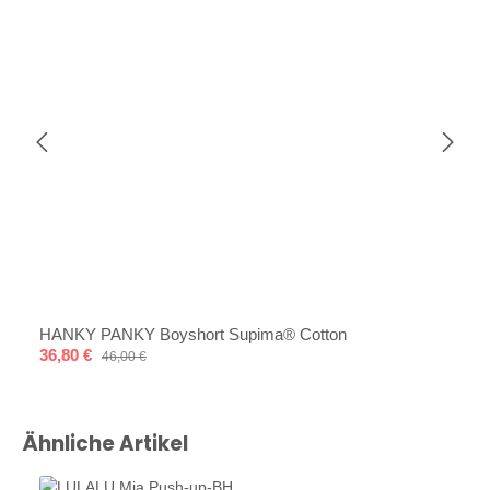
HANKY PANKY Boyshort Supima® Cotton
Verkaufspreis:
36,80 €
Regulärer Preis:
46,00 €
Produktgalerie überspringen
Ähnliche Artikel