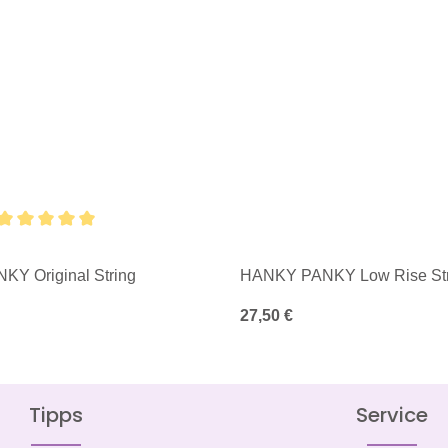
iche Bewertung von 5 von 5 Sternen
Y Original String
HANKY PANKY Low Rise Str
is:
Regulärer Preis:
27,50 €
Tipps
Service