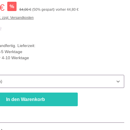
 €
%
64,00 €
(50% gespart)
vorher 44,80 €
t. zzgl. Versandkosten
che Bewertung von 0 von 5 Sternen
ndfertig. Lieferzeit:
-5 Werktage
r 4-10 Werktage
ählen
In den Warenkorb