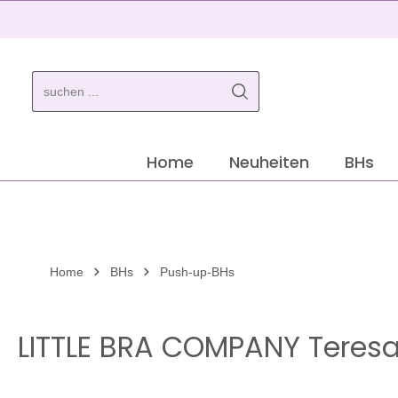
springen
Zur Hauptnavigation springen
Home
Neuheiten
BHs
Home
BHs
Push-up-BHs
LITTLE BRA COMPANY Teres