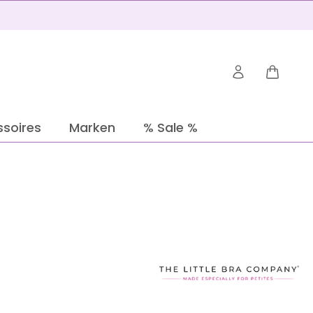
Warenko
soires
Marken
% Sale %