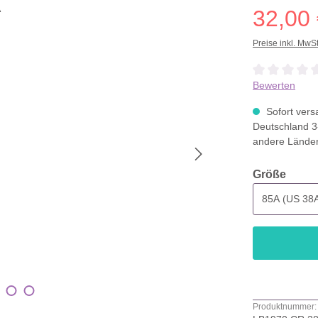
32,00
Preise inkl. MwS
Durchschnittli
Bewerten
Sofort versa
Deutschland 3
andere Lände
ausw
Größe
Produktnummer: