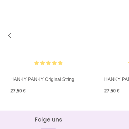
Durchschnittliche Bewertung von 5 von 5 Sternen
Durchschnittl
HANKY PANKY Original String
HANKY PANK
Regulärer Preis:
27,50 €
Regulärer Pre
27,50 €
Folge uns