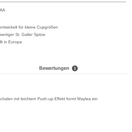
5AA
 entwickelt für kleine Cupgrößen
ertiger St. Galler Spitze
lt in Europa
Bewertungen
1
Schalen mit leichtem Push-up-Effekt formt Maylea ein