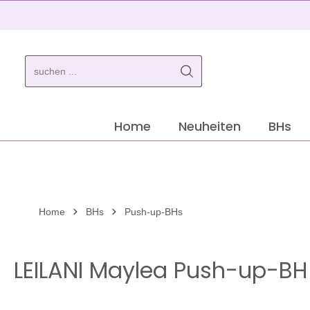
springen
Zur Hauptnavigation springen
Home
Neuheiten
BHs
Home
BHs
Push-up-BHs
LEILANI Maylea Push-up-BH