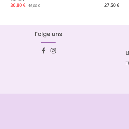
Verkaufspreis:
36,80 €
Regulärer Pre
27,50 €
Regulärer Preis:
46,00 €
Folge uns
B
T