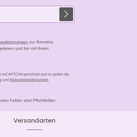
E-Mail-Adresse*
zbestimmungen
zur Kenntnis
elesen und bin mit ihnen
ch reCAPTCHA geschützt und es gelten die
ie
und
Nutzungsbedingungen
.
rten Felder sind Pflichtfelder.
Versandarten