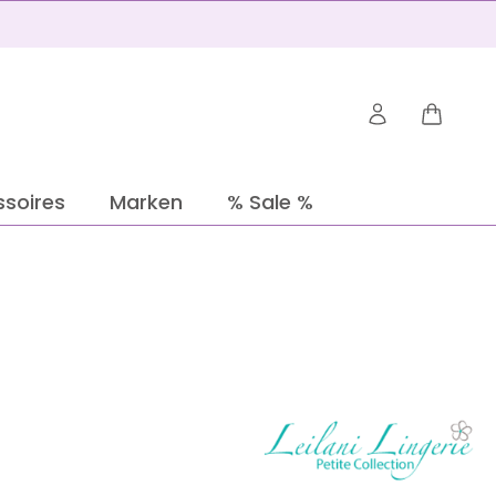
Warenko
soires
Marken
% Sale %