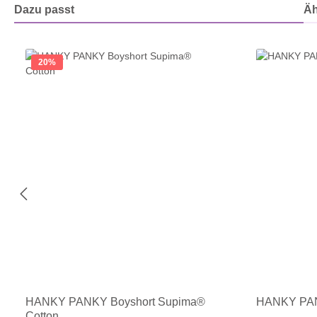
Dazu passt
Äh
Produktgalerie überspringen
20
%
HANKY PANKY Boyshort Supima®
HANKY PAN
Cotton