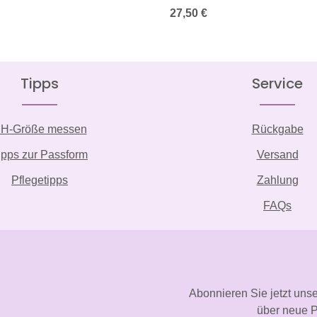
is:
Regulärer Preis:
27,50 €
Tipps
Service
H-Größe messen
Rückgabe
ipps zur Passform
Versand
Pflegetipps
Zahlung
FAQs
Abonnieren Sie jetzt uns
über neue P