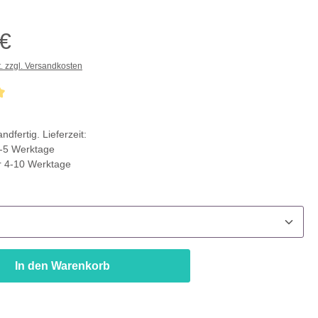
 €
t. zzgl. Versandkosten
che Bewertung von 5 von 5 Sternen
ndfertig. Lieferzeit:
-5 Werktage
r 4-10 Werktage
ählen
In den Warenkorb