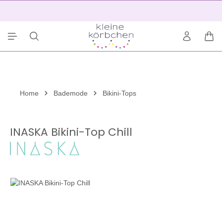
alt springen
2
War
Home
Bademode
Bikini-Tops
INASKA Bikini-Top Chill
Bildergalerie überspringen