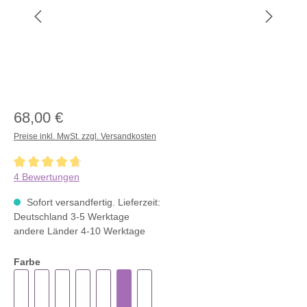
68,00 €
Preise inkl. MwSt. zzgl. Versandkosten
Durchschnittliche Bewertung von 4.7 von 5 Sternen
4 Bewertungen
Sofort versandfertig. Lieferzeit:
Deutschland 3-5 Werktage
andere Länder 4-10 Werktage
Farbe