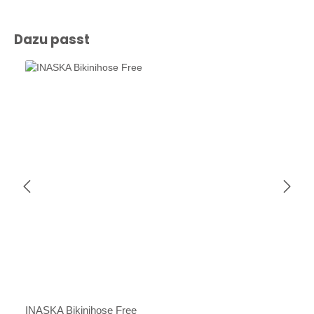
Produktgalerie überspringen
Dazu passt
INASKA Bikinihose Free