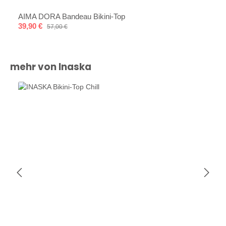
AIMA DORA Bandeau Bikini-Top
Verkaufspreis:
39,90 €
Regulärer Preis:
57,00 €
Produktgalerie überspringen
mehr von Inaska