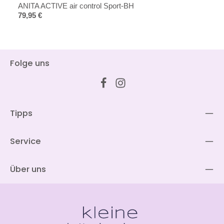
ANITA ACTIVE air control Sport-BH
Regulärer Preis:
79,95 €
Folge uns
Tipps
Service
Über uns