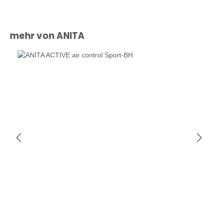
Produktgalerie überspringen
mehr von ANITA