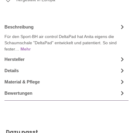
Beschreibung
Für den Sport-BH air control DeltaPad hat Anita eigens die
Schaumschale "DeltaPad" entwickelt und patentiert. So sind
fester…
Mehr
Hersteller
Details
Material & Pflege
Bewertungen
Produktgalerie überspringen
Dazu passt