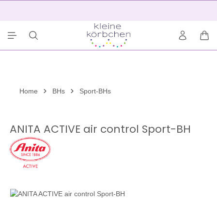
alt springen
2
War
Home
BHs
Sport-BHs
ANITA ACTIVE air control Sport-BH
Bildergalerie überspringen