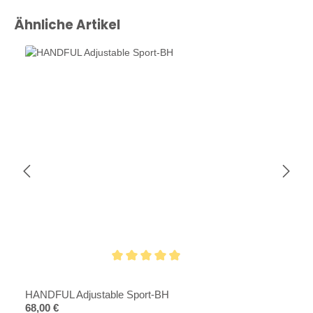
Produktgalerie überspringen
Ähnliche Artikel
Durchschnittliche Bewertung von 4.8 von 5 Sternen
HANDFUL Adjustable Sport-BH
Regulärer Preis:
68,00 €