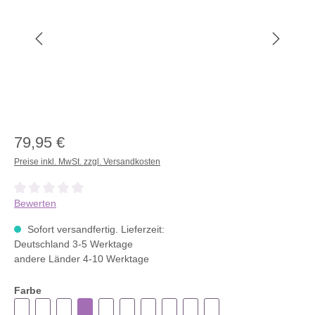
79,95 €
Preise inkl. MwSt. zzgl. Versandkosten
Durchschnittliche Bewertung von 0 von 5 Sternen
Bewerten
Sofort versandfertig. Lieferzeit:
Deutschland 3-5 Werktage
andere Länder 4-10 Werktage
Farbe