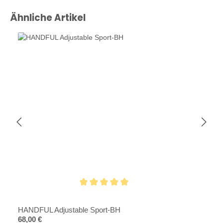
Produktgalerie überspringen
Ähnliche Artikel
Durchschnittliche Bewertung von 4.8 von 5 Sternen
HANDFUL Adjustable Sport-BH
Regulärer Preis:
68,00 €