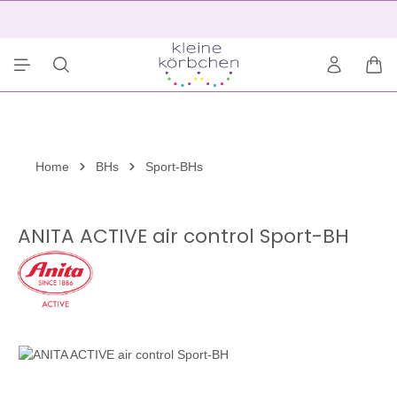
alt springen
2
War
Home
BHs
Sport-BHs
ANITA ACTIVE air control Sport-BH
Bildergalerie überspringen