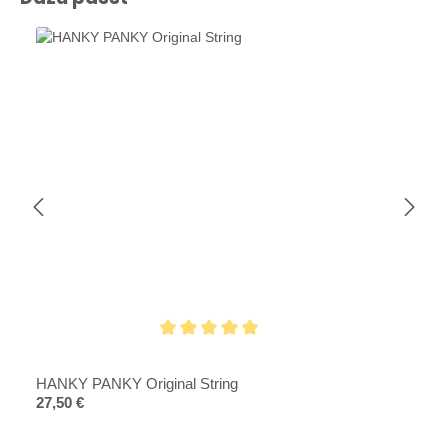
Durchschnittliche Bewertung von 5 von 5 Sternen
HANKY PANKY Original String
Regulärer Preis:
27,50 €