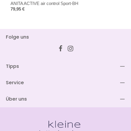
ANITA ACTIVE air control Sport-BH
Regulärer Preis:
79,95 €
Folge uns
Tipps
Service
Über uns