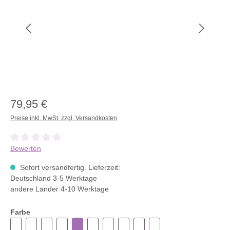
79,95 €
Preise inkl. MwSt. zzgl. Versandkosten
Durchschnittliche Bewertung von 0 von 5 Sternen
Bewerten
Sofort versandfertig. Lieferzeit:
Deutschland 3-5 Werktage
andere Länder 4-10 Werktage
Farbe