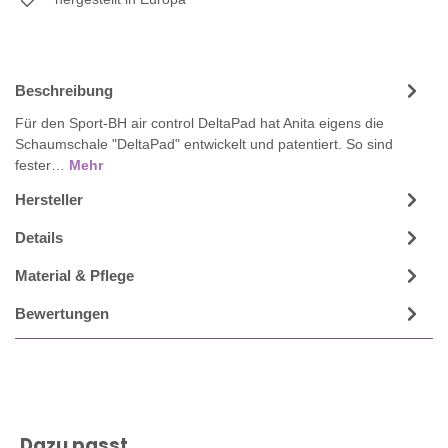
Beschreibung
Für den Sport-BH air control DeltaPad hat Anita eigens die
Schaumschale "DeltaPad" entwickelt und patentiert. So sind
fester…
Mehr
Hersteller
Details
Material & Pflege
Bewertungen
Produktgalerie überspringen
Dazu passt