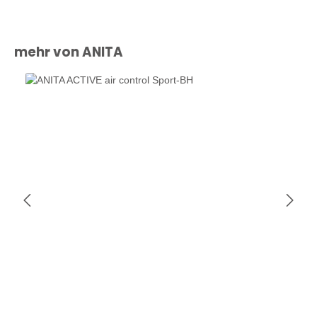
Produktgalerie überspringen
mehr von ANITA