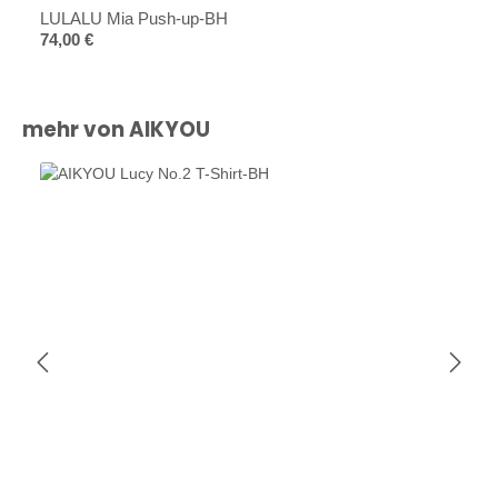
LULALU Mia Push-up-BH
Regulärer Preis:
74,00 €
Produktgalerie überspringen
mehr von AIKYOU