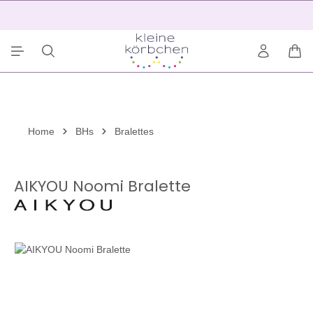
alt springen
2
War
Home
BHs
Bralettes
AIKYOU Noomi Bralette
Bildergalerie überspringen