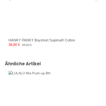
HANKY PANKY Boyshort Supima® Cotton
Verkaufspreis:
36,80 €
Regulärer Preis:
46,00 €
Produktgalerie überspringen
Ähnliche Artikel