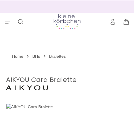
alt springen
2
War
Home
BHs
Bralettes
AIKYOU Cara Bralette
Bildergalerie überspringen