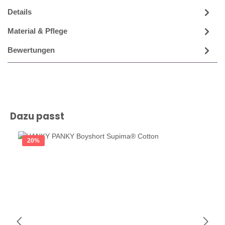
Details
Material & Pflege
Bewertungen
Produktgalerie überspringen
Dazu passt
20
%