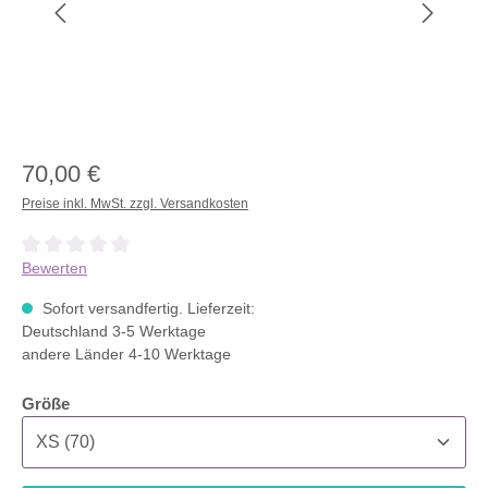
70,00 €
Preise inkl. MwSt. zzgl. Versandkosten
Durchschnittliche Bewertung von 0 von 5 Sternen
Bewerten
Sofort versandfertig. Lieferzeit:
Deutschland 3-5 Werktage
andere Länder 4-10 Werktage
auswählen
Größe