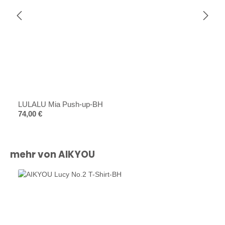
LULALU Mia Push-up-BH
Regulärer Preis:
74,00 €
Produktgalerie überspringen
mehr von AIKYOU